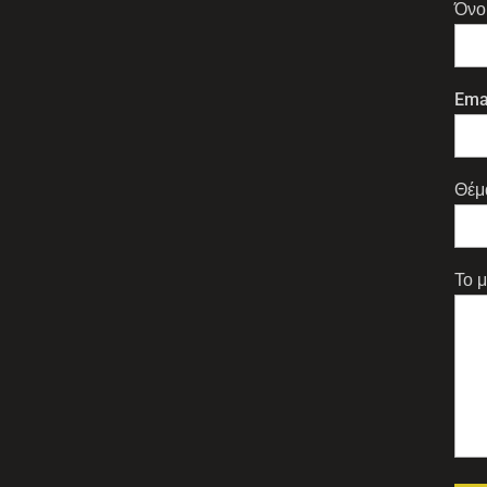
Όνο
Ema
Θέμ
Το 