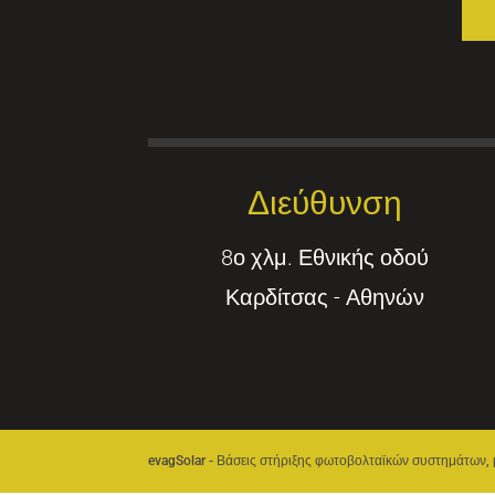
Διεύθυνση
8ο χλμ. Εθνικής οδού
Καρδίτσας - Αθηνών
evagSolar - Βάσεις στήριξης φωτοβολταϊκών συστημάτων, 