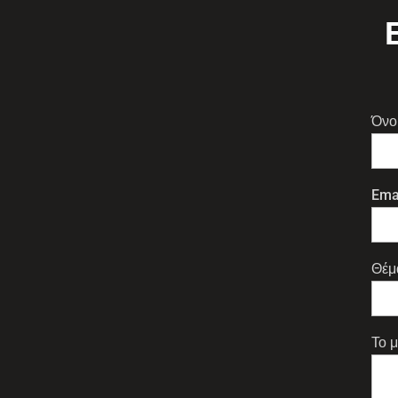
Όνο
Ema
Θέμ
Το 